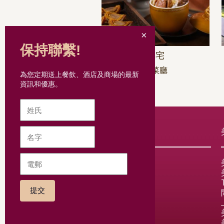
保持聯繫!
大宅
中菜廳
為您定期送上餐飲、酒店及商場的最新
資訊和優惠。
網站導航
餐廳
優惠推廣
婚宴及宴會
訂座
翠亨貴賓咭
Mira Plus
網上商店