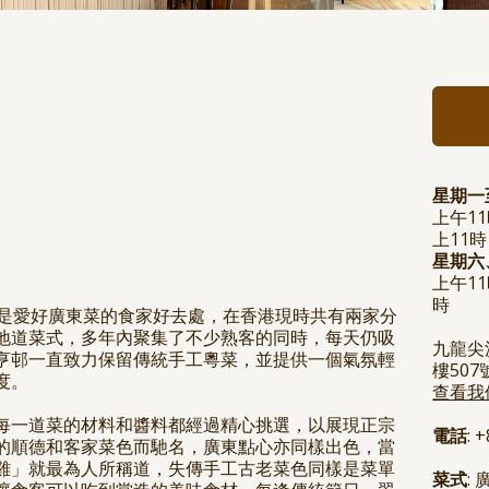
星期一
上午1
上11時
星期六
上午1
時
直是愛好廣東菜的食家好去處，在香港現時共有兩家分
地道菜式，多年內聚集了不少熟客的同時，每天仍吸
九龍尖
亨邨一直致力保留傳統手工粵菜，並提供一個氣氛輕
樓507
度。
查看我
每一道菜的材料和醬料都經過精心挑選，以展現正宗
電話
: 
的順德和客家菜色而馳名，廣東點心亦同樣出色，當
雞」就最為人所稱道，失傳手工古老菜色同樣是菜單
菜式
: