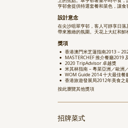
上的焦點。翠亨邨著重不時不食，
亨邨會提供特選套餐和菜色，讓食
設計意念
在尖沙咀翠亨邨，客人可靜享日落
帶來雅緻的氛圍。天花上大紅和鮮
獎項
香港澳門米芝蓮指南2013 – 20
MASTERCHEF 推介餐廳2019 及
2020 TripAdvisor 卓越獎
米其林指南 – 粵菜亞洲／歐洲／美
WOM Guide 2014 十大最
香港旅遊發展局2012年美食之
按此瀏覽其他獎項
招牌菜式