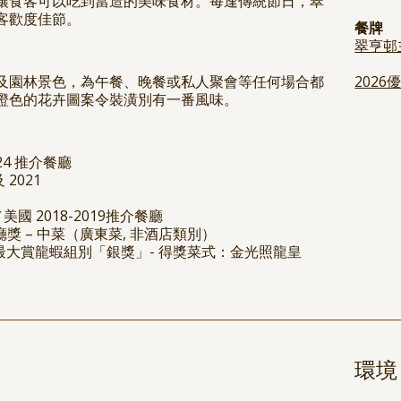
讓食客可以吃到當造的美味食材。每逢傳統節日，翠
客歡度佳節。
餐牌
翠亨邨
及園林景色，為午餐、晚餐或私人聚會等任何場合都
202
橙色的花卉圖案令裝潢別有一番風味。
24 推介餐廳
 2021
國 2018-2019推介餐廳
佳餐廳獎 – 中菜（廣東菜, 非酒店類別）
最大賞龍蝦組別「銀獎」- 得獎菜式：金光照龍皇
環境