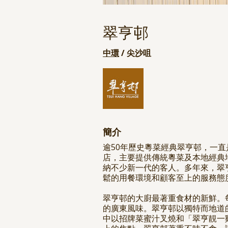
翠亨邨
中環
/ 尖沙咀
簡介
逾50年歷史粵菜經典翠亨邨，一
店，主要提供傳統粵菜及本地經典
納不少新一代的客人。多年來，翠
鬆的用餐環境和顧客至上的服務態
翠亨邨的大廚最著重食材的新鮮。
的廣東風味。翠亨邨以獨特而地道
中以招牌菜蜜汁叉燒和「翠亨靚一