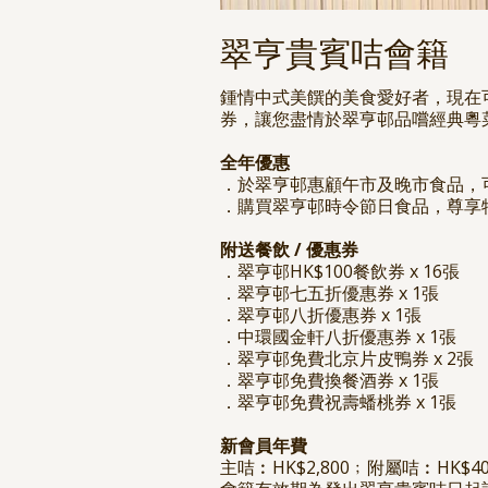
翠亨貴賓咭會籍
鍾情中式美饌的美食愛好者，現在
券，讓您盡情於翠亨邨品嚐經典粵
全年優惠
．於翠亨邨惠顧午市及晚市食品，
．購買翠亨邨時令節日食品，尊享特
附送餐飲 / 優惠券
．翠亨邨HK$100餐飲券 x 16張
．翠亨邨七五折優惠券 x 1張
．翠亨邨八折優惠券 x 1張
．中環國金軒八折優惠券 x 1張
．翠亨邨免費北京片皮鴨券 x 2張
．翠亨邨免費換餐酒券 x 1張
．翠亨邨免費祝壽蟠桃券 x 1張
新會員年費
主咭︰HK$2,800﹔附屬咭︰HK$40