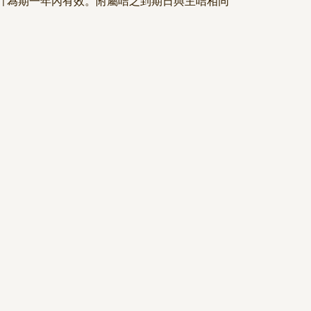
計為期一年內有效。附屬咭之到期日與主咭相同