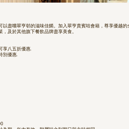
可以盡嚐翠亨邨的滋味佳餚。加入翠亨貴賓咭會籍，尊享優越的全
菜，及於其他旗下餐飲品牌盡享美食。
可享八五折優惠.
別優惠.
0