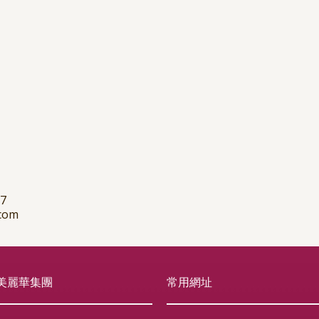
37
com
美麗華集團
常用網址